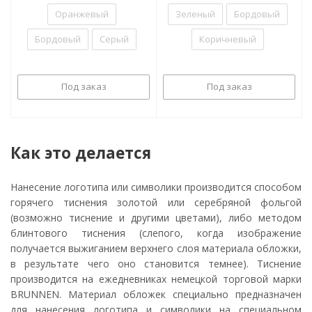
Оранжевый
Зеленый
Бордовый
Бордовый
Серый
Коричневый
Под заказ
Под заказ
Как это делается
Нанесение логотипа или символики производится способом
горячего тиснения золотой или серебряной фольгой
(возможно тиснение и другими цветами), либо методом
блинтового тиснения (слепого, когда изображение
получается выжиганием верхнего слоя материала обложки,
в результате чего оно становится темнее). Тиснение
производится на ежедневниках немецкой торговой марки
BRUNNEN. Материал обложек специально предназначен
для нанесения логотипа и символики на специальном