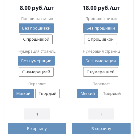
8.00
руб.
/шт
18.00
руб.
/шт
Прошивка нитью
Прошивка нитью
Без прошивки
Без прошивки
С прошивкой
С прошивкой
Нумерация страниц
Нумерация страниц
Без нумерации
Без нумерации
С нумерацией
С нумерацией
Переплет
Переплет
Мягкий
Твердый
Мягкий
Твердый
В корзину
В корзину