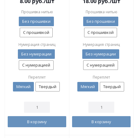
8.00
руб.
/шт
18.00
руб.
/шт
Прошивка нитью
Прошивка нитью
Без прошивки
Без прошивки
С прошивкой
С прошивкой
Нумерация страниц
Нумерация страниц
Без нумерации
Без нумерации
С нумерацией
С нумерацией
Переплет
Переплет
Мягкий
Твердый
Мягкий
Твердый
В корзину
В корзину