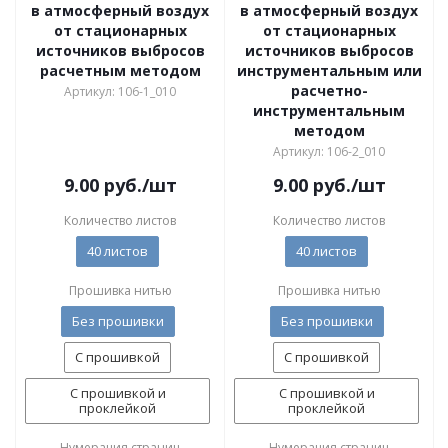
в атмосферный воздух
в атмосферный воздух
от стационарных
от стационарных
источников выбросов
источников выбросов
расчетным методом
инструментальным или
расчетно-
Артикул: 106-1_010
инструментальным
методом
Артикул: 106-2_010
9.00
руб.
/шт
9.00
руб.
/шт
Количество листов
Количество листов
40 листов
40 листов
Прошивка нитью
Прошивка нитью
Без прошивки
Без прошивки
С прошивкой
С прошивкой
С прошивкой и
С прошивкой и
проклейкой
проклейкой
Нумерация страниц
Нумерация страниц