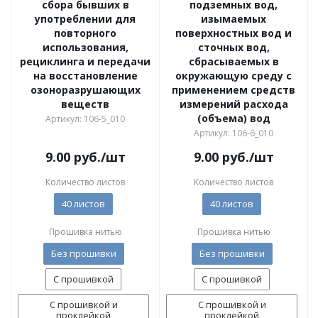
сбора бывших в
подземных вод,
употреблении для
изымаемых
повторного
поверхностных вод и
использования,
сточных вод,
рециклинга и передачи
сбрасываемых в
на восстановление
окружающую среду с
озоноразрушающих
применением средств
веществ
измерений расхода
(объема) вод
Артикул: 106-5_010
Артикул: 106-6_010
9.00
руб.
/шт
9.00
руб.
/шт
Количество листов
Количество листов
40 листов
40 листов
Прошивка нитью
Прошивка нитью
Без прошивки
Без прошивки
С прошивкой
С прошивкой
С прошивкой и
С прошивкой и
проклейкой
проклейкой