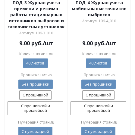
ПОД-3 Журнал учета
ПОД-4 Журнал учета
времени и режима
мобильных источников
работы стационарных
выбросов
источников выбросов и
Артикул: 106-4_010
газоочистных установок
Артикул: 106-3_010
9.00
руб.
/шт
9.00
руб.
/шт
Количество листов
Количество листов
40 листов
40 листов
Прошивка нитью
Прошивка нитью
Без прошивки
Без прошивки
С прошивкой
С прошивкой
С прошивкой и
С прошивкой и
проклейкой
проклейкой
Нумерация страниц
Нумерация страниц
С нумерацией
С нумерацией