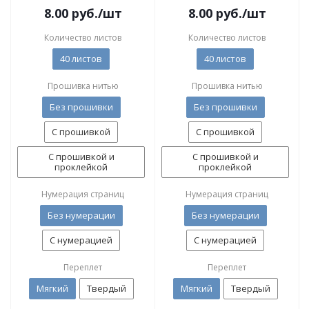
8.00
руб.
/шт
8.00
руб.
/шт
Количество листов
Количество листов
40 листов
40 листов
Прошивка нитью
Прошивка нитью
Без прошивки
Без прошивки
С прошивкой
С прошивкой
С прошивкой и
С прошивкой и
проклейкой
проклейкой
Нумерация страниц
Нумерация страниц
Без нумерации
Без нумерации
С нумерацией
С нумерацией
Переплет
Переплет
Мягкий
Твердый
Мягкий
Твердый