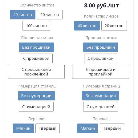
8.00
руб.
/шт
Количество листов
40 листов
20 листов
Количество листов
100 листов
40 листов
20 листов
Прошивка нитью
Прошивка нитью
Без прошивки
Без прошивки
С прошивкой
С прошивкой
С прошивкой и
С прошивкой и
проклейкой
проклейкой
Нумерация страниц
Нумерация страниц
Без нумерации
Без нумерации
С нумерацией
С нумерацией
Переплет
Переплет
Мягкий
Твердый
Мягкий
Твердый