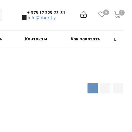
+ 375 17 323-23-31
0
0
0
info@blanki.by
ь
Контакты
Как заказать