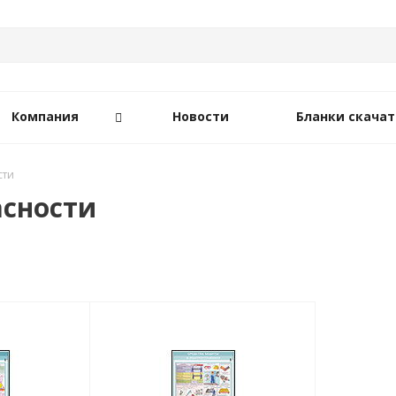
Компания
Новости
Бланки скачат
сти
асности