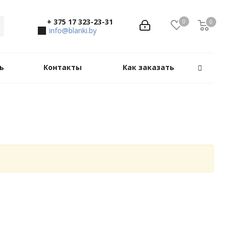
+ 375 17 323-23-31
0
0
0
info@blanki.by
ь
Контакты
Как заказать