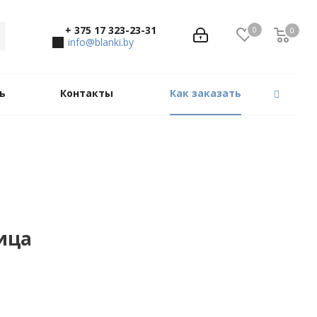
+ 375 17 323-23-31
0
0
0
info@blanki.by
ь
Контакты
Как заказать
ица