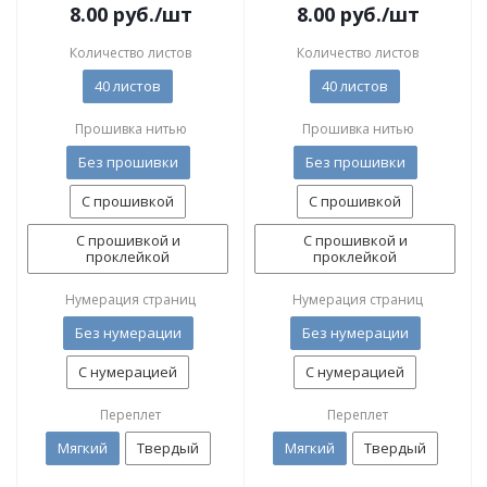
8.00
руб.
/шт
8.00
руб.
/шт
Количество листов
Количество листов
40 листов
40 листов
Прошивка нитью
Прошивка нитью
Без прошивки
Без прошивки
С прошивкой
С прошивкой
С прошивкой и
С прошивкой и
проклейкой
проклейкой
Нумерация страниц
Нумерация страниц
Без нумерации
Без нумерации
С нумерацией
С нумерацией
Переплет
Переплет
Мягкий
Твердый
Мягкий
Твердый