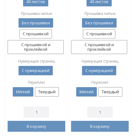
40 листов
40 листов
Прошивка нитью
Прошивка нитью
Без прошивки
Без прошивки
С прошивкой
С прошивкой
С прошивкой и
С прошивкой и
проклейкой
проклейкой
Нумерация страниц
Нумерация страниц
С нумерацией
С нумерацией
Переплет
Переплет
Мягкий
Твердый
Мягкий
Твердый
В корзину
В корзину