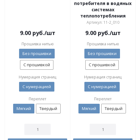
потребителя в водяных
системах
теплопотребления
Артикул: 11-2_010
9.00
руб.
/шт
9.00
руб.
/шт
Прошивка нитью
Прошивка нитью
Без прошивки
Без прошивки
С прошивкой
С прошивкой
Нумерация страниц
Нумерация страниц
С нумерацией
С нумерацией
Переплет
Переплет
Мягкий
Твердый
Мягкий
Твердый