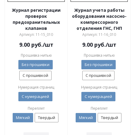
Журнал регистрации
Журнал учета работы
проверок
оборудования насосно-
предохранительных
компрессорного
клапанов
отделения ГНС, ГНП
Артикул: 11-15_010
Артикул: 11-16_010
9.00
руб.
/шт
9.00
руб.
/шт
Прошивка нитью
Прошивка нитью
Без прошивки
Без прошивки
С прошивкой
С прошивкой
Нумерация страниц
Нумерация страниц
С нумерацией
С нумерацией
Переплет
Переплет
Мягкий
Твердый
Мягкий
Твердый