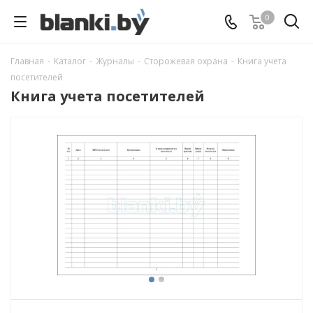
0
Главная
-
Каталог
-
Журналы
-
Сторожевая охрана
-
Книга учета
посетителей
Книга учета посетителей