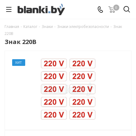
0
Главная
-
Каталог
-
Знаки
-
Знаки электробезопасности
-
Знак
220В
Знак 220В
ХИТ