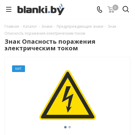
0
Главная
-
Каталог
-
Знаки
-
Предупреждающие знаки
-
Знак
Опасность поражения электрическим током
Знак Опасность поражения
электрическим током
ХИТ